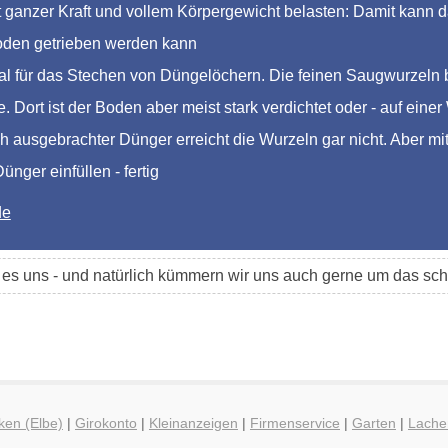
ganzer Kraft und vollem Körpergewicht belasten: Damit kann das
Boden getrieben werden kann
al für das Stechen von Düngelöchern. Die feinen Saugwurzeln 
. Dort ist der Boden aber meist stark verdichtet oder - auf eine
h ausgebrachter Dünger erreicht die Wurzeln gar nicht. Aber mi
nger einfüllen - fertig
de
t es uns - und natürlich kümmern wir uns auch gerne um das 
ken (Elbe)
|
Girokonto
|
Kleinanzeigen
|
Firmenservice
|
Garten
|
Lache