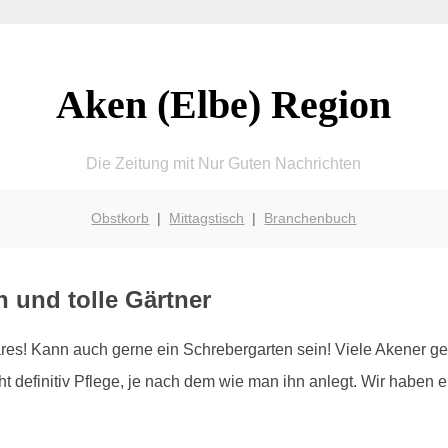
Aken (Elbe) Region
Die Zeitung mit Nur Guten Nachrichten
Obstkorb
|
Mittagstisch
|
Branchenbuch
n und tolle Gärtner
es! Kann auch gerne ein Schrebergarten sein! Viele Akener ge
 definitiv Pflege, je nach dem wie man ihn anlegt. Wir haben ei